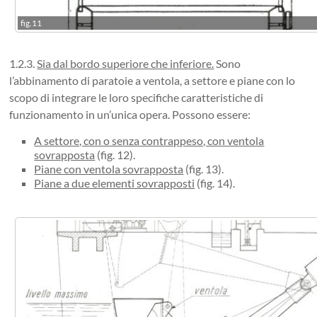
fig.11
1.2.3.
Sia dal bordo superiore che inferiore.
Sono
l’abbinamento di paratoie a ventola, a settore e piane con lo
scopo di integrare le loro specifiche caratteristiche di
funzionamento in un’unica opera. Possono essere:
A settore, con o senza contrappeso, con ventola
sovrapposta
(fig. 12).
Piane con ventola sovrapposta
(fig. 13).
Piane a due elementi sovrapposti
(fig. 14).