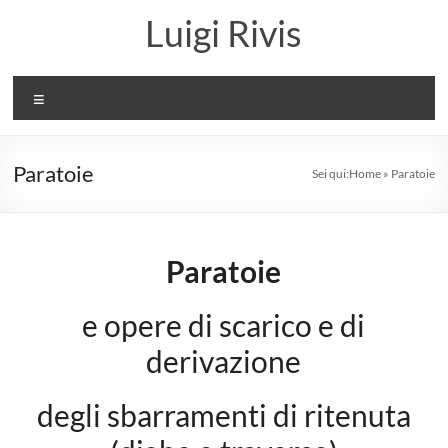
Salta
Luigi Rivis
al
contenuto
Menu
Paratoie
Sei qui:
Home
»
Paratoie
Paratoie
e opere di scarico e di
derivazione
degli sbarramenti di ritenuta