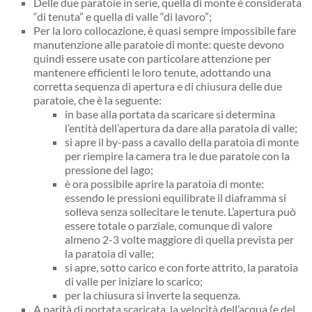
Delle due paratoie in serie, quella di monte è considerata
“di tenuta” e quella di valle “di lavoro”;
Per la loro collocazione, è quasi sempre impossibile fare
manutenzione alle paratoie di monte: queste devono
quindi essere usate con particolare attenzione per
mantenere efficienti le loro tenute, adottando una
corretta sequenza di apertura e di chiusura delle due
paratoie, che è la seguente:
in base alla portata da scaricare si determina
l’entità dell’apertura da dare alla paratoia di valle;
si apre il by-pass a cavallo della paratoia di monte
per riempire la camera tra le due paratoie con la
pressione del lago;
è ora possibile aprire la paratoia di monte:
essendo le pressioni equilibrate il diaframma si
solleva senza sollecitare le tenute. L’apertura può
essere totale o parziale, comunque di valore
almeno 2-3 volte maggiore di quella prevista per
la paratoia di valle;
si apre, sotto carico e con forte attrito, la paratoia
di valle per iniziare lo scarico;
per la chiusura si inverte la sequenza.
A parità di portata scaricata, la velocità dell’acqua (e del