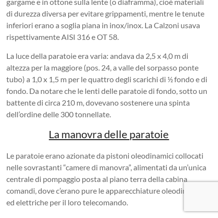
gargame e in ottone sulla lente (o diaframma), cioè materiali
di durezza diversa per evitare grippamenti, mentre le tenute
inferiori erano a soglia piana in inox/inox. La Calzoni usava
rispettivamente AISI 316 e OT 58.
La luce della paratoie era varia: andava da 2,5 x 4,0 m di
altezza per la maggiore (pos. 24, a valle del sorpasso ponte
tubo) a 1,0 x 1,5 m per le quattro degli scarichi di ½ fondo e di
fondo. Da notare che le lenti delle paratoie di fondo, sotto un
battente di circa 210 m, dovevano sostenere una spinta
dell’ordine delle 300 tonnellate.
La manovra delle paratoie
Le paratoie erano azionate da pistoni oleodinamici collocati
nelle sovrastanti “camere di manovra”, alimentati da un’unica
centrale di pompaggio posta al piano terra della cabina
comandi, dove c’erano pure le apparecchiature oleodinamiche
ed elettriche per il loro telecomando.