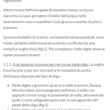
regolazione.
Viene invece definita
quota di massimo invaso
, la quota
massima cui può giungere il livello dell’acqua nello
sbarramento ove si manifesti il più gravoso evento di piena
previsto.
Queste modalità di scarico, ovviamente senza paratoie, sono
molto semplici nelle traverse essendo costituite da una
semplice soglia fissa (fig.1). Più complesso nelle dighe dove le
opere possono essere:
1.1.1.
A stramazzo incorporato nel corpo della diga
.
La soglia
fissa ha uno o più luci sfioranti e le modalità di uscita
dell’acqua dipende dal tipo di diga:
Nelle dighe a gravità e ad arco e nelle traverse, l’acqua
sfiorata viene accompagnata nell’alveo a valle con
appositi scivoli lungo il paramento di valle, alla base dei
quali ci sono adeguate opere per la salvaguardia del
piede della diga (fig.1).
Nelle dighe ad arco-cupola le luci sfioranti sono