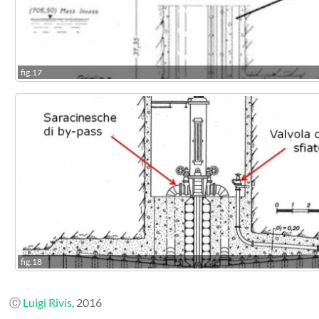
fig.17
fig.18
Ⓒ
Luigi Rivis
, 2016